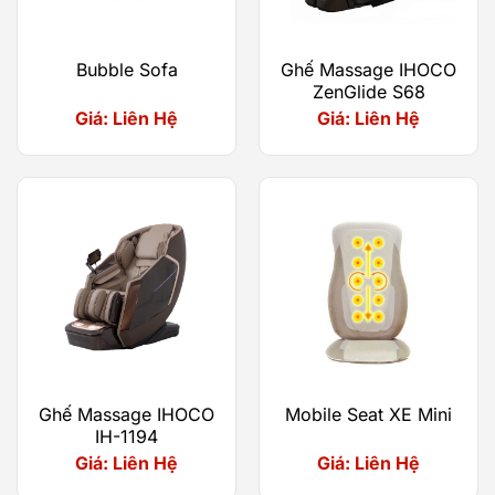
Hệ thống con lăn có khả năng điều chỉnh độ sâu
linh hoạt, tiếp cận chính xác từng nhóm cơ và
Bubble Sofa
Ghế Massage IHOCO
ZenGlide S68
huyệt đạo trên cơ thể. Từ những động tác day,
Giá: Liên Hệ
Giá: Liên Hệ
ấn, nhào cho đến vỗ và kết hợp đa kỹ thuật, mọi
chuyển động đều được tối ưu nhằm mang lại cảm
giác thư giãn tự nhiên, dễ chịu và chuyên sâu
hơn.
ZenGlide S94 giúp hỗ trợ giảm căng cơ, xua tan
mệt mỏi và hỗ trợ phục hồi năng lượng hiệu quả
sau những giờ làm việc căng thẳng.
Body Scanning – Cá nhân hóa từng
liệu trình massage
Ghế Massage IHOCO
Mobile Seat XE Mini
IH-1194
Giá: Liên Hệ
Giá: Liên Hệ