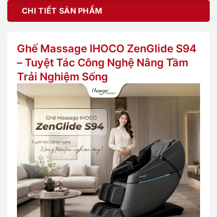
CHI TIẾT SẢN PHẨM
Ghế Massage IHOCO ZenGlide S94
– Tuyệt Tác Công Nghệ Nâng Tầm
Trải Nghiệm Sống