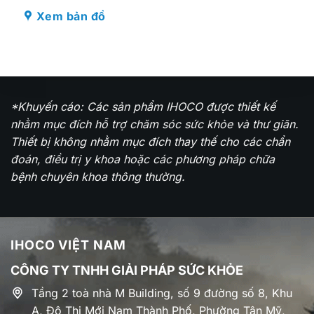
Công nghệ Ankle Flapping độc
Xem bản đồ
quyền – Chuyển động 42° tạo nên
khác biệt
*Khuyến cáo: Các sản phẩm IHOCO được thiết kế
nhằm mục đích hỗ trợ chăm sóc sức khỏe và thư giãn.
Thiết bị không nhằm mục đích thay thế cho các chẩn
đoán, điều trị y khoa hoặc các phương pháp chữa
bệnh chuyên khoa thông thường.
IHOCO VIỆT NAM
CÔNG TY TNHH GIẢI PHÁP SỨC KHỎE
ZenGlide S94 được trang bị công nghệ Ankle
Tầng 2 toà nhà M Building, số 9 đường số 8, Khu
Flapping độc quyền mô phỏng động tác vỗ kéo
A, Đô Thị Mới Nam Thành Phố, Phường Tân Mỹ,