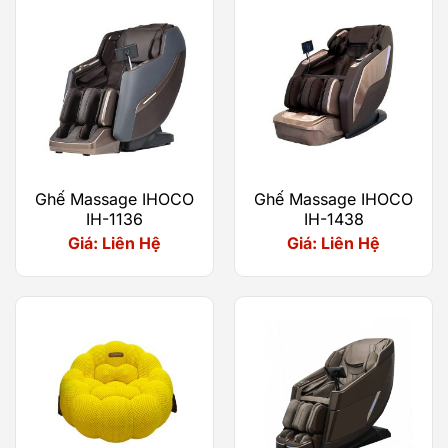
sâu hơn, chính xác hơn
Ghế Massage IHOCO
Ghế Massage IHOCO
IH-1136
IH-1438
Giá: Liên Hệ
Giá: Liên Hệ
ZenGlide S94 được trang bị động cơ massage
nâng hạ bi lăn thế hệ mới cùng 9 kỹ thuật
massage chuyên nghiệp, mô phỏng chân thực
thao tác của các kỹ thuật viên massage.