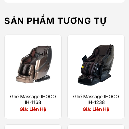
SẢN PHẨM TƯƠNG TỰ
S94 sở hữu hàng loạt tính năng hiện đại như quét
cơ thể thông minh (Body Scanning), điều khiển
giọng nói tiếng Việt, màn hình cảm ứng LCD,
massage nhiệt hồng ngoại, massage không trọng
lực, hệ thống massage chân chuyên sâu cùng 24
chương trình massage tự động,… ZenGlide S94
Ghế Massage IHOCO
Ghế Massage IHOCO
không đơn thuần là một chiếc ghế massage mà
IH-1168
IH-1238
còn là người bạn đồng hành chăm sóc sức khỏe
Giá: Liên Hệ
Giá: Liên Hệ
cho cả gia đình.
Hệ thống con lăn thế hệ mới – Chạm