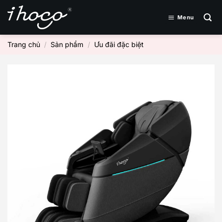
Bỏ
qua
Menu
nội
dung
Trang chủ
/
Sản phẩm
/
Ưu đãi đặc biệt