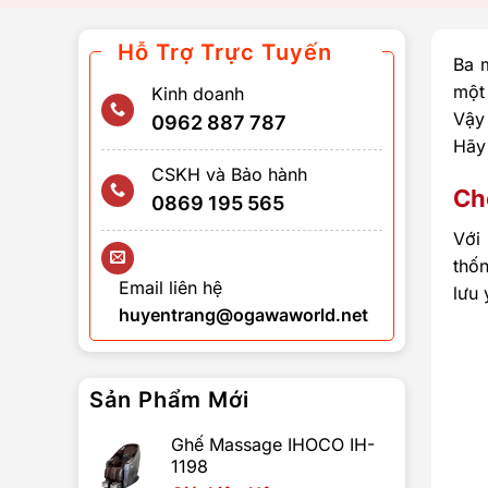
Hỗ Trợ Trực Tuyến
Ba 
một
Kinh doanh
Vậy
0962 887 787
Hãy 
CSKH và Bảo hành
Ch
0869 195 565
Với
thố
Email liên hệ
lưu
huyentrang@ogawaworld.net
Sản Phẩm Mới
Ghế Massage IHOCO IH-
1198