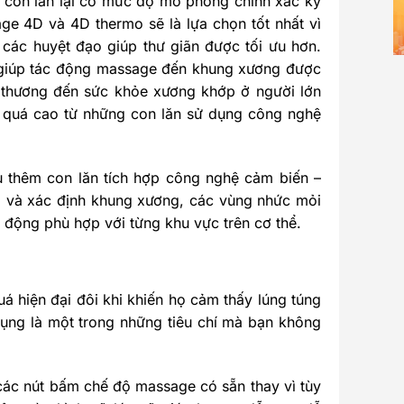
 con lăn lại có mức độ mô phỏng chính xác kỹ
age 4D và 4D thermo sẽ là lựa chọn tốt nhất vì
các huyệt đạo giúp thư giãn được tối ưu hơn.
ẽ giúp tác động massage đến khung xương được
 thương đến sức khỏe xương khớp ở người lớn
ra quá cao từ những con lăn sử dụng công nghệ
u thêm con lăn tích hợp công nghệ cảm biến –
g và xác định khung xương, các vùng nhức mỏi
c động phù hợp với từng khu vực trên cơ thể.
uá hiện đại đôi khi khiến họ cảm thấy lúng túng
dụng là một trong những tiêu chí mà bạn không
các nút bấm chế độ massage có sẵn thay vì tùy