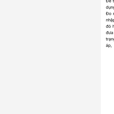
Để 
dụng
Đo 
nhập
đó h
đưa
trạ
áp, 