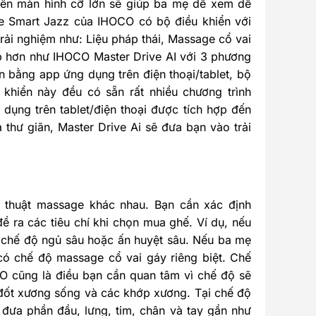
trên màn hình cỡ lớn sẽ giúp ba mẹ dễ xem dễ
e Smart Jazz của IHOCO có bộ điều khiển với
rải nghiệm như: Liệu pháp thái, Massage cổ vai
p hơn như IHOCO Master Drive AI với 3 phương
n bằng app ứng dụng trên điện thoại/tablet, bộ
 khiển này đều có sẵn rất nhiều chương trình
 dụng trên tablet/điện thoại được tích hợp đến
hư giãn, Master Drive Ai sẽ đưa bạn vào trải
 thuật massage khác nhau. Bạn cần xác định
ề ra các tiêu chí khi chọn mua ghế. Ví dụ, nếu
 chế độ ngủ sâu hoặc ấn huyệt sâu. Nếu ba mẹ
có chế độ massage cổ vai gáy riêng biệt. Chế
O cũng là điều bạn cần quan tâm vì chế độ sẽ
c đốt xương sống và các khớp xương. Tại chế độ
đưa phần đầu, lưng, tim, chân và tay gần như