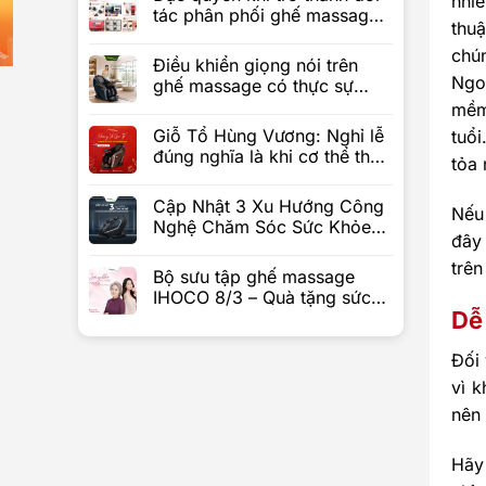
nhi
tác phân phối ghế massage
thuậ
IHOCO
chú
Điều khiển giọng nói trên
Ngo
ghế massage có thực sự
tiện?
mềm
Giỗ Tổ Hùng Vương: Nghỉ lễ
tuổ
đúng nghĩa là khi cơ thể thực
tỏa 
sự được nghỉ
Cập Nhật 3 Xu Hướng Công
Nếu
Nghệ Chăm Sóc Sức Khỏe
đây
Sẽ Bùng Nổ Trên Ghế
Massage Trong Tương Lai
trên
Bộ sưu tập ghế massage
IHOCO 8/3 – Quà tặng sức
Dễ
khỏe ý nghĩa
Đối 
vì k
nên
Hãy 