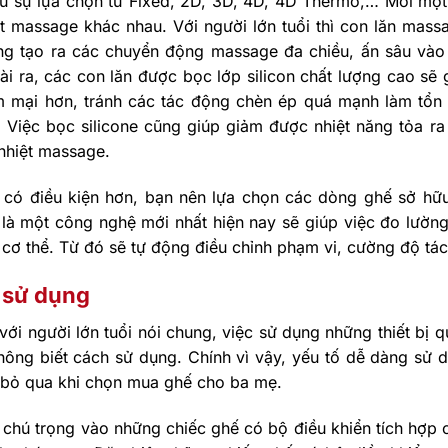
ều sự lựa chọn từ Fixed, 2D, 3D, 4D, 4D Thermo,… Mỗi một
t massage khác nhau. Với người lớn tuổi thì con lăn mass
ng tạo ra các chuyển động massage đa chiều, ấn sâu vào 
ài ra, các con lăn được bọc lớp silicon chất lượng cao s
 mại hơn, tránh các tác động chèn ép quá mạnh làm tổn
i. Việc bọc silicone cũng giúp giảm được nhiệt năng tỏa 
nhiệt massage.
 có điều kiện hơn, bạn nên lựa chọn các dòng ghế sở hữ
 là một công nghệ mới nhất hiện nay sẽ giúp việc đo lườn
 cơ thể. Từ đó sẽ tự động điều chỉnh phạm vi, cường độ tá
 sử dụng
với người lớn tuổi nói chung, việc sử dụng những thiết bị q
hông biết cách sử dụng. Chính vì vậy, yếu tố dễ dàng sử 
 bỏ qua khi chọn mua ghế cho ba mẹ.
chú trọng vào những chiếc ghế có bộ điều khiển tích hợp 