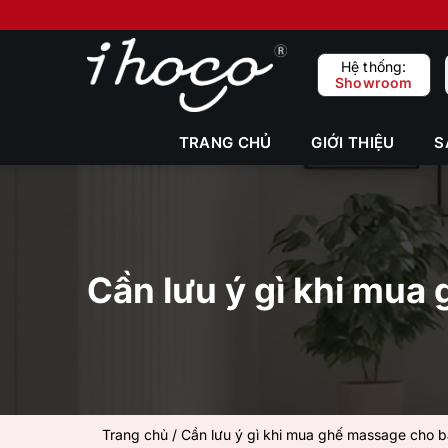
Bỏ
qua
nội
Hệ thống:
Showroom
dung
TRANG CHỦ
GIỚI THIỆU
S
Cần lưu ý gì khi mu
Trang chủ
/
Cần lưu ý gì khi mua ghế massage cho 