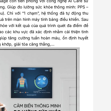
sage còn tiên phong với công nghệ AI Care sử
dùng. Giúp đo lường sức khỏe thông minh: PPS –
). Chỉ với “1 chạm”, hệ thống đã tự động thu
uả trên màn hình máy tính bảng điều khiển. Sau
hỏe với kết quả của quá trình quét đa điểm để
o các khu vực đã xác định nhằm cải thiện tình
giúp tăng cường tuần hoàn máu, ổn định huyết
 khớp, giải tỏa căng thẳng,…