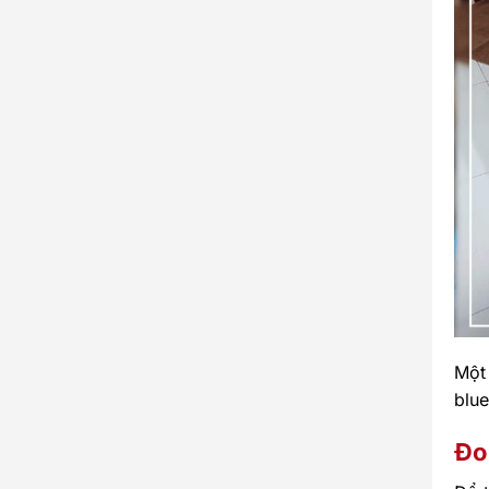
Một
blue
Đo