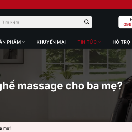
Tìm
H
kiếm
096
cho:
ẢN PHẨM
KHUYẾN MẠI
TIN TỨC
HỖ TRỢ
a ghế massage cho ba mẹ?
ba mẹ?