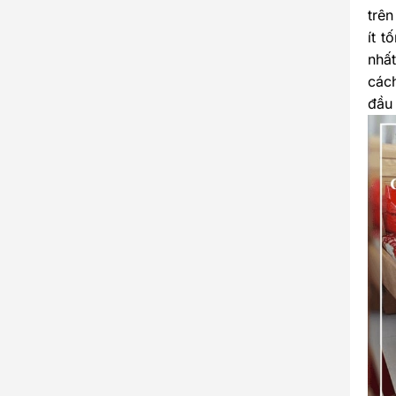
trê
ít t
nhấ
các
đầu