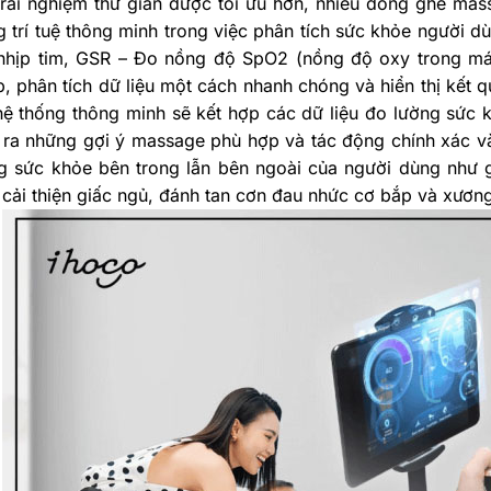
trải nghiệm thư giãn được tối ưu hơn, nhiều dòng ghế mas
 trí tuệ thông minh trong việc phân tích sức khỏe người 
nhịp tim, GSR – Đo nồng độ SpO2 (nồng độ oxy trong máu
, phân tích dữ liệu một cách nhanh chóng và hiển thị kết q
ệ thống thông minh sẽ kết hợp các dữ liệu đo lường sức k
 ra những gợi ý massage phù hợp và tác động chính xác và
ng sức khỏe bên trong lẫn bên ngoài của người dùng như 
cải thiện giấc ngủ, đánh tan cơn đau nhức cơ bắp và xương