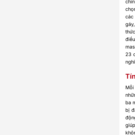
chỉ
chọ
các 
gáy
thức
điề
mass
23 
ngh
Tí
Mỗi
nhữn
ba 
bị 
độn
giúp
khô