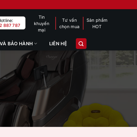
Tin
Tư vấn
Sản phẩm
otline:
khuyến
2 887 787
chọn mua
HOT
mại
 VÀ BẢO HÀNH
LIÊN HỆ