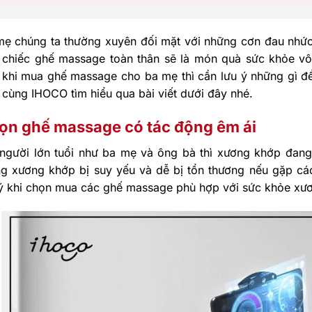
mẹ chúng ta thường xuyên đối mặt với những cơn đau nhức 
 chiếc ghế massage toàn thân sẽ là món quà sức khỏe vô
 khi mua ghế massage cho ba mẹ thì cần lưu ý những gì 
cùng IHOCO tìm hiểu qua bài viết dưới đây nhé.
ọn ghế massage có tác động êm ái
 người lớn tuổi như ba mẹ và ông bà thì xương khớp đang 
ng xương khớp bị suy yếu và dễ bị tổn thương nếu gặp cá
 ý khi chọn mua các ghế massage phù hợp với sức khỏe xư