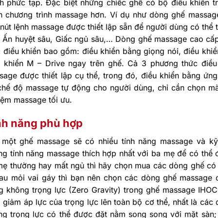
nh phức tạp. Đặc biệt những chiếc ghế có bộ điều khiển 
n chương trình massage hơn. Ví dụ như dòng ghế massag
nút lệnh massage được thiết lập sẵn để người dùng có thể t
, Ấn huyệt sâu, Giấc ngủ sâu,… Dòng ghế massage cao cấ
 điều khiển bao gồm: điều khiển bằng giọng nói, điều khiể
u khiển M – Drive ngay trên ghế. Cả 3 phương thức điều
age được thiết lập cụ thể, trong đó, điều khiển bằng ứng
chế độ massage tự động cho người dùng, chỉ cần chọn mà t
iệm massage tối ưu.
nh năng phù hợp
 một ghế massage sẽ có nhiều tính năng massage và kỹ
g tính năng massage thích hợp nhất với ba mẹ để có thể đ
mẹ thường hay mất ngủ thì hãy chọn mua các dòng ghế có
đau mỏi vai gáy thì bạn nên chọn các dòng ghế massage 
g không trọng lực (Zero Gravity) trong ghế massage IHOC
 giảm áp lực của trọng lực lên toàn bộ cơ thể, nhất là cá
ng trọng lực có thể được đặt nằm song song với mặt sàn; 