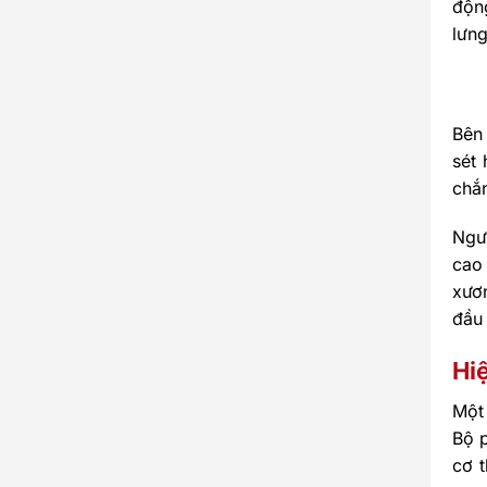
độn
lưng
Bên 
sét
chắ
Ngư
cao 
xươ
đầu 
Hi
Một 
Bộ p
cơ 