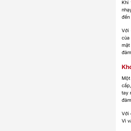
Khi
nhạ
đến
Với 
của 
mặt
đảm
Khớ
Một
cấp
tay 
đảm
Với
Vì v