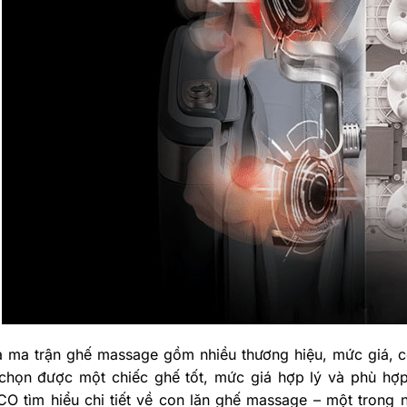
a ma trận ghế massage gồm nhiều thương hiệu, mức giá, cô
 chọn được một chiếc ghế tốt, mức giá hợp lý và phù hợ
CO tìm hiểu chi tiết về con lăn ghế massage – một trong 