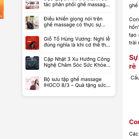
tác phân phối ghế massage
ghế 
IHOCO
Điều khiển giọng nói trên
Con
ghế massage có thực sự
hồn
tiện?
tạo
Giỗ Tổ Hùng Vương: Nghỉ lễ
trải
đúng nghĩa là khi cơ thể thực
sự được nghỉ
Sự
Cập Nhật 3 Xu Hướng Công
Nghệ Chăm Sóc Sức Khỏe
rẻ
Sẽ Bùng Nổ Trên Ghế
Massage Trong Tương Lai
Cấu
Bộ sưu tập ghế massage
IHOCO 8/3 – Quà tặng sức
khỏe ý nghĩa
Co
Các 