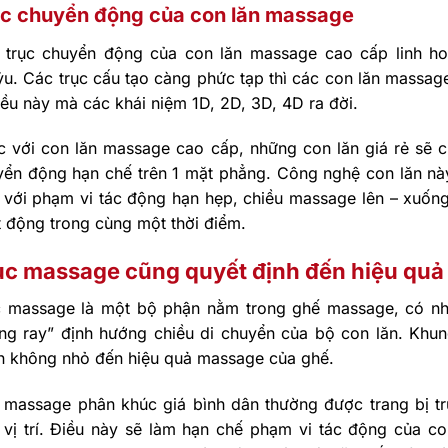
ục chuyển động của con lăn massage
 trục chuyển động của con lăn massage cao cấp linh ho
ỷu. Các trục cấu tạo càng phức tạp thì các con lăn massa
iều này mà các khái niệm 1D, 2D, 3D, 4D ra đời.
 với con lăn massage cao cấp, những con lăn giá rẻ sẽ ch
yển động hạn chế trên 1 mặt phẳng. Công nghệ con lăn này
 với phạm vi tác động hạn hẹp, chiều massage lên – xuống
 động trong cùng một thời điểm.
ục massage cũng quyết định đến hiệu qu
c massage là một bộ phận nằm trong ghế massage, có nhi
ng ray” định hướng chiều di chuyển của bộ con lăn. Khu
n không nhỏ đến hiệu quả massage của ghế.
 massage phân khúc giá bình dân thường được trang bị tr
 vị trí. Điều này sẽ làm hạn chế phạm vi tác động của co