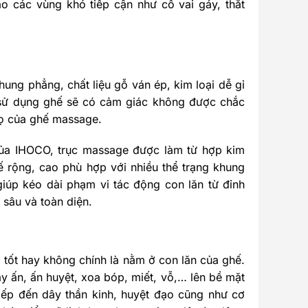
o các vùng khó tiếp cận như cổ vai gáy, thắt
ng phẳng, chất liệu gỗ ván ép, kim loại dễ gỉ
i sử dụng ghế sẽ có cảm giác không được chắc
họ của ghế massage.
ủa IHOCO, trục massage được làm từ hợp kim
kế rộng, cao phù hợp với nhiều thể trạng khung
iúp kéo dài phạm vi tác động con lăn từ đỉnh
 sâu và toàn diện.
tốt hay không chính là nằm ở con lăn của ghế.
y ấn, ấn huyệt, xoa bóp, miết, vỗ,… lên bề mặt
iếp đến dây thần kinh, huyệt đạo cũng như cơ