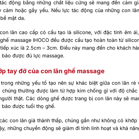
 tác động bằng những chất liệu cứng sẽ mang đến cảm giá
y cảm hoặc gầy yếu. Nếu lực tác động của những con lăn
 bề mặt da.
con lăn cao cấp có cấu tạo là silicone, với đặc tính êm ái
ghế massage IHOCO đều được cấu tạo hoàn toàn từ silicone
 tiếp xúc là 2.5cm – 3cm. Điều này mang đến cho khách hà
 bảo được đủ lực massage.
p tay đỡ của con lăn ghế massage
 trong những yếu tố tạo nên sự khác biệt giữa con lăn rẻ
, chúng thường được làm từ hợp kim chống gỉ với độ chắc
người thật. Các dòng ghế được trang bị con lăn này sẽ ma
 bảo được tuổi thọ ghế.
 các con lăn giá thành thấp, chúng gần như không có khớp
ậy, những chuyển động sẽ giảm đi tính linh hoạt và khả năn