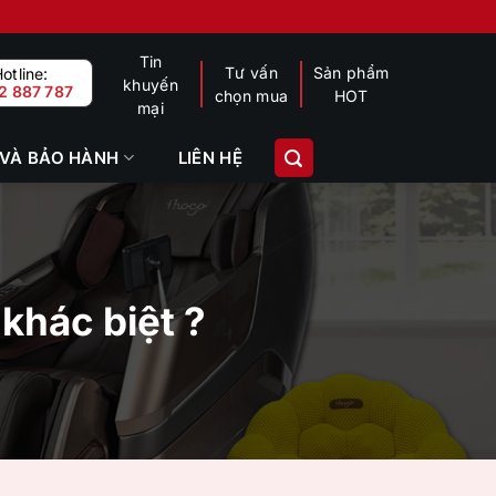
Tin
Tư vấn
Sản phẩm
otline:
khuyến
2 887 787
chọn mua
HOT
mại
 VÀ BẢO HÀNH
LIÊN HỆ
 khác biệt ?