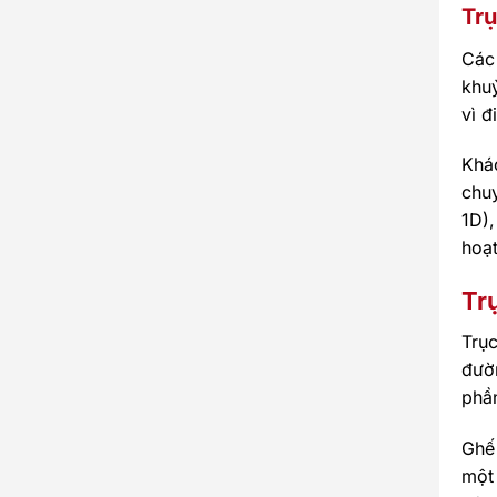
Tr
Các
khu
vì đ
Khác
chu
1D),
hoạt
Tr
Trụ
đườ
phầ
Ghế
một