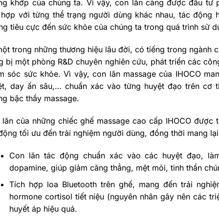
ng khớp của chúng ta. Vì vậy, con lăn càng được đầu tư p
 hợp với từng thể trạng người dùng khác nhau, tác động
g tiêu cực đến sức khỏe của chúng ta trong quá trình sử d
ột trong những thương hiệu lâu đời, có tiếng trong ngành 
g bị một phòng R&D chuyên nghiên cứu, phát triển các côn
m sóc sức khỏe. Vì vậy, con lăn massage của IHOCO ma
ệt, day ấn sâu,… chuẩn xác vào từng huyệt đạo trên cơ 
ng bậc thầy massage.
 lăn của những chiếc ghế massage cao cấp IHOCO được th
động tối ưu đến trải nghiệm người dùng, đồng thời mang lại
Con lăn tác động chuẩn xác vào các huyệt đạo, là
dopamine, giúp giảm căng thẳng, mệt mỏi, tinh thần chún
Tích hợp loa Bluetooth trên ghế, mang đến trải nghi
hormone cortisol tiết niệu (nguyên nhân gây nên các tri
huyết áp hiệu quả.