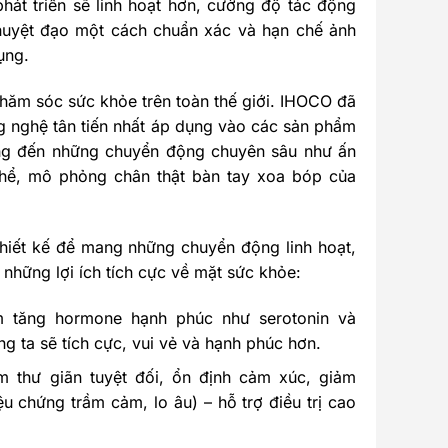
hát triển sẽ linh hoạt hơn, cường độ tác động
 huyệt đạo một cách chuẩn xác và hạn chế ảnh
ụng.
chăm sóc sức khỏe trên toàn thế giới. IHOCO đã
g nghệ tân tiến nhất áp dụng vào các sản phẩm
ng đến những chuyển động chuyên sâu như ấn
thể, mô phỏng chân thật bàn tay xoa bóp của
iết kế để mang những chuyển động linh hoạt,
 những lợi ích tích cực về mặt sức khỏe:
m tăng hormone hạnh phúc như serotonin và
g ta sẽ tích cực, vui vẻ và hạnh phúc hơn.
ệm thư giãn tuyệt đối, ổn định cảm xúc, giảm
ệu chứng trầm cảm, lo âu) – hỗ trợ điều trị cao