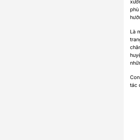
xươ
phù
hưởn
Là m
tran
chă
huy
nhữ
Con
tác 