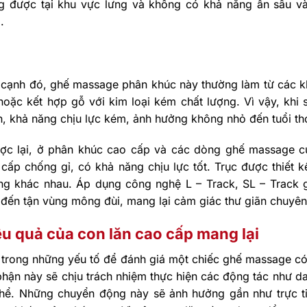
g được tại khu vực lưng và không có khả năng ấn sâu và
.
cạnh đó, ghế massage phân khúc này thường làm từ các khu
 hoặc kết hợp gỗ với kim loại kém chất lượng. Vì vậy, kh
n, khả năng chịu lực kém, ảnh hưởng không nhỏ đến tuổi t
ợc lại, ở phân khúc cao cấp và các dòng ghế massage c
cấp chống gỉ, có khả năng chịu lực tốt. Trục được thiết 
ng khác nhau. Áp dụng công nghệ L – Track, SL – Track g
đến tận vùng mông đùi, mang lại cảm giác thư giãn chuyên
ệu quả của con lăn cao cấp mang lại
trong những yếu tố để đánh giá một chiếc ghế massage có 
hận này sẽ chịu trách nhiệm thực hiện các động tác như da
thể. Những chuyển động này sẽ ảnh hưởng gần như trực t