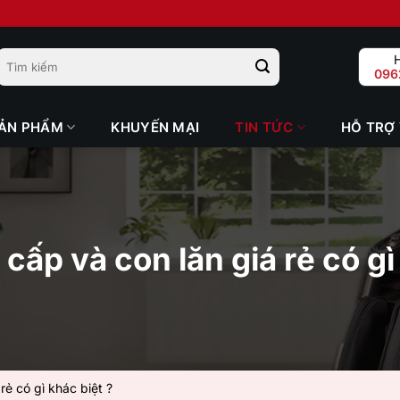
Tìm
H
kiếm
096
cho:
ẢN PHẨM
KHUYẾN MẠI
TIN TỨC
HỖ TRỢ
ấp và con lăn giá rẻ có gì
ẻ có gì khác biệt ?