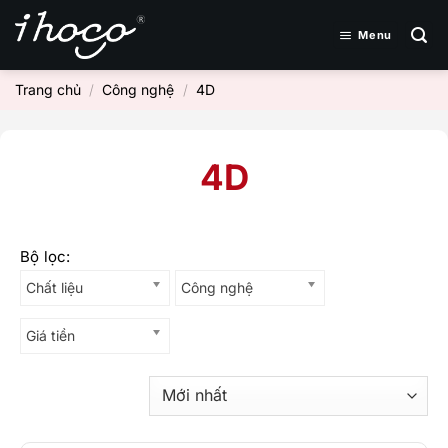
Bỏ
qua
Menu
nội
dung
Trang chủ
/
Công nghệ
/
4D
4D
Chất liệu
Công nghệ
Giá tiền