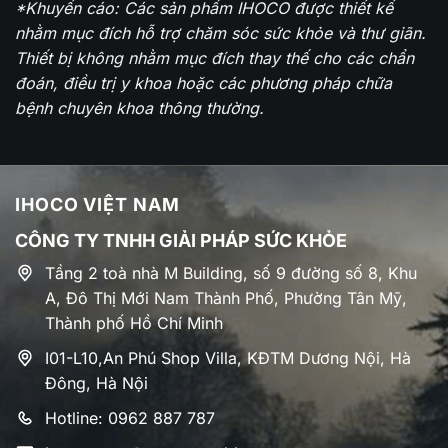
*Khuyến cáo: Các sản phẩm IHOCO được thiết kế
nhằm mục đích hỗ trợ chăm sóc sức khỏe và thư giãn.
Thiết bị không nhằm mục đích thay thế cho các chẩn
đoán, điều trị y khoa hoặc các phương pháp chữa
bệnh chuyên khoa thông thường.
IHOCO VIỆT NAM
CÔNG TY TNHH GIẢI PHÁP SỨC KHỎE
Tầng 2 toà nhà M Building, số 9 đường số 8, Khu
A, Đô Thị Mới Nam Thành Phố, Phường Tân Mỹ,
Thành phố Hồ Chí Minh
I01-L10,An Phú Shop Villa, KĐTM Dương Nội, Hà
Đông, Hà Nội
Hotline: 0962 887 787